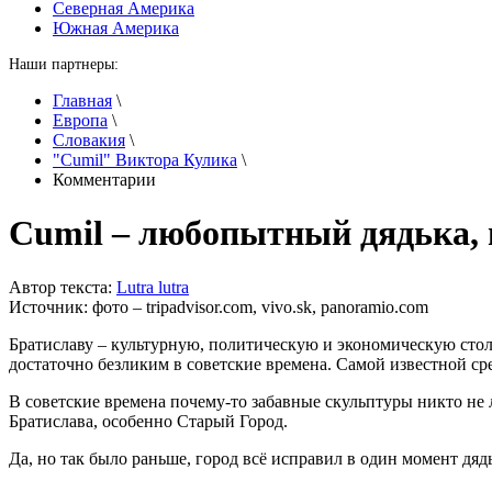
Северная Америка
Южная Америка
Наши партнеры:
Главная
\
Европа
\
Словакия
\
"Сumil" Виктора Кулика
\
Комментарии
Сumil – любопытный дядька,
Автор текста:
Lutra lutra
Источник:
фото – tripadvisor.com, vivo.sk, panoramio.com
Братиславу – культурную, политическую и экономическую стол
достаточно безликим в советские времена. Самой известной сре
В советские времена почему-то забавные скульптуры никто не 
Братислава, особенно Старый Город.
Да, но так было раньше, город всё исправил в один момент дяд