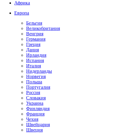
Африка
Европа
Бельгия
Великобритания
Венгрия
Германия
Греция
Дания
Ирландия
Испания
Италия
Нидерланды
Норвегия
Польша
Португалия
Россия
Словакия
Украина
Финляндия
Франция
Чехия
Швейцария
Швеция