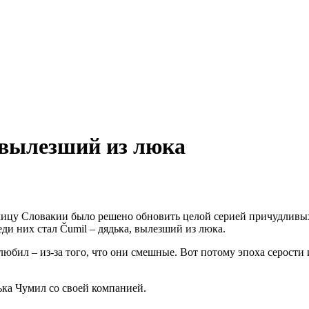
 вылезший из люка
ицу Словакии было решено обновить целой серией причудливых 
ди них стал Čumil – дядька, вылезший из люка.
любил – из-за того, что они смешные. Вот потому эпоха серости
ька Чумил со своей компанией.