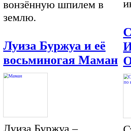
и
вонзённую шпилем в
землю.
С
Луиза Буржуа и её
И
восьминогая Маман
О
Луиза Буржуа –
С