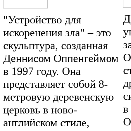
Д
"Устройство для
у
искоренения зла" – это
з
скульптура, созданная
О
Деннисом Оппенгеймом
с
в 1997 году. Она
д
представляет собой 8-
с
метровую деревенскую
в
церковь в ново-
О
английском стиле,