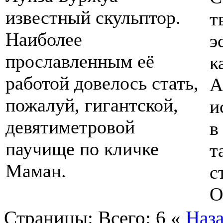
известный скульптор.
т
Наиболее
э
прославленным её
к
работой довелось стать,
А
пожалуй, гигантской,
и
девятиметровой
в
паучище по кличке
т
Маман.
с
О
Страницы:
Всего: 6
«
Наз